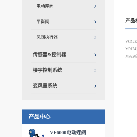
电动座阀
产品
平衡阀
风阀执行器
VG1
M912
传感器&控制器
M922
楼宇控制系统
变风量系统
产品中心
VF6000电动蝶阀