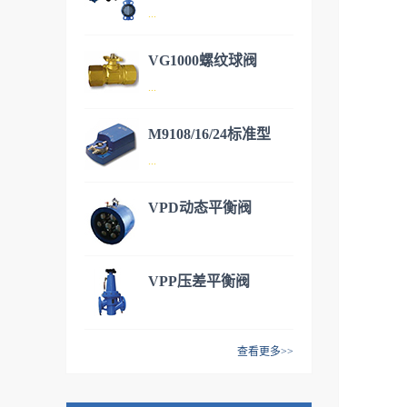
...
VG1000螺纹球阀
DN50~DN600，开关/调节型电
...
动蝶阀，适用于各种暖通空
调。
M9108/16/24标准型
DN15~DN50铜质阀体，不锈
...
钢阀芯。有二通和三通型号，
可安装各种执行器满足不同的
VPD动态平衡阀
工况。M9106/9系列 开关调节
M9108/16/24标准型风阀执行
型执行器VA9106/9系列 开关/
器，提供扭矩8NM（1.5平
调节型执行器VA9310系列 开
米），16NM（3平米），
VPP压差平衡阀
关/调节型执行器VA9208系列
24NM（4.5平米）三种常用规
弹簧复位型执行器
格，并且还有多种开关/调节/
反馈/电压等型号选择，满足多
查看更多>>
种需求。