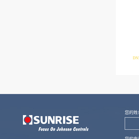
DN
友情链接:
江森自控
博雷控制
讯饶网关
奥复流
您的姓
您的电