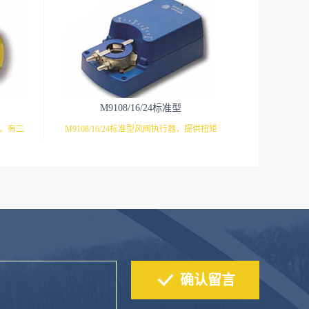
M9108/16/24标准型
芯。有二
M9108/16/24标准型风阀执行器，提供扭矩
满足不同
8NM（1.5平米），16NM（3平米），
型执行器
24NM（4.5平米）三种常用规格，并且还有
9310系
多种开关/调节/反馈/电压等型号选择，满足
弹簧复位
多种需求。