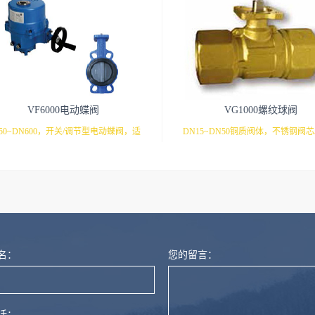
VF6000电动蝶阀
VG1000螺纹球阀
50~DN600，开关/调节型电动蝶阀，适
DN15~DN50铜质阀体，不锈钢阀
用于各种暖通空调。
通和三通型号，可安装各种执行器
的工况。M9106/9系列 开关调节
量计
VA9106/9系列 开关/调节型执行器VA
列 开关/调节型执行器VA9208系列
型执行器
名：
您的留言：
话：