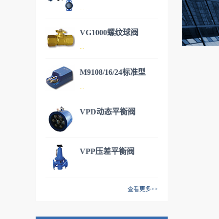
...
VG1000螺纹球阀
DN50~DN600，开关/调节型电
...
动蝶阀，适用于各种暖通空
调。
M9108/16/24标准型
DN15~DN50铜质阀体，不锈
...
钢阀芯。有二通和三通型号，
可安装各种执行器满足不同的
VPD动态平衡阀
工况。M9106/9系列 开关调节
M9108/16/24标准型风阀执行
型执行器VA9106/9系列 开关/
器，提供扭矩8NM（1.5平
调节型执行器VA9310系列 开
米），16NM（3平米），
VPP压差平衡阀
关/调节型执行器VA9208系列
24NM（4.5平米）三种常用规
弹簧复位型执行器
格，并且还有多种开关/调节/
反馈/电压等型号选择，满足多
查看更多>>
种需求。