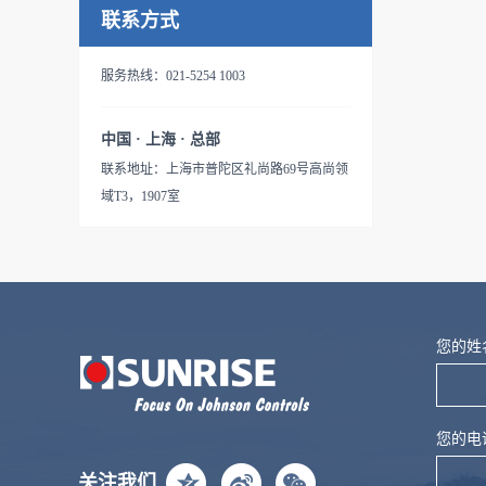
联系方式
服务热线：021-5254 1003
中国 · 上海 · 总部
联系地址：上海市普陀区礼尚路69号高尚领
域T3，1907室
友情链接:
江森自控
博雷控制
讯饶网关
奥复流
您的姓
您的电
关注我们