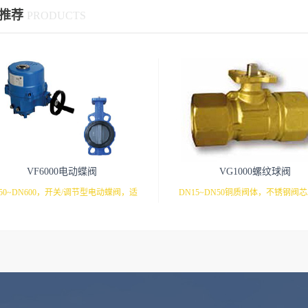
推荐
PRODUCTS
VF6000电动蝶阀
VG1000螺纹球阀
50~DN600，开关/调节型电动蝶阀，适
DN15~DN50铜质阀体，不锈钢阀
用于各种暖通空调。
通和三通型号，可安装各种执行器
的工况。M9106/9系列 开关调节
量计
VA9106/9系列 开关/调节型执行器VA
列 开关/调节型执行器VA9208系列
型执行器