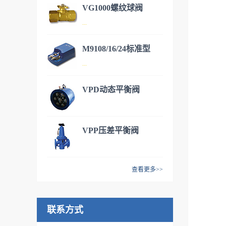
VG1000螺纹球阀
DN50~DN600，开关/调节型电
...
动蝶阀，适用于各种暖通空
调。
M9108/16/24标准型
DN15~DN50铜质阀体，不锈
...
钢阀芯。有二通和三通型号，
可安装各种执行器满足不同的
VPD动态平衡阀
工况。M9106/9系列 开关调节
M9108/16/24标准型风阀执行
型执行器VA9106/9系列 开关/
器，提供扭矩8NM（1.5平
调节型执行器VA9310系列 开
米），16NM（3平米），
VPP压差平衡阀
关/调节型执行器VA9208系列
24NM（4.5平米）三种常用规
弹簧复位型执行器
格，并且还有多种开关/调节/
反馈/电压等型号选择，满足多
查看更多>>
种需求。
联系方式