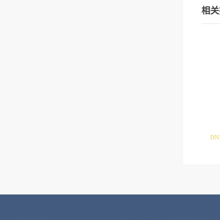
相关
DN
友情链接:
江森自控
博雷控制
讯饶网关
奥复流