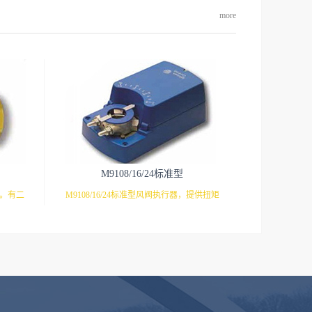
more
M9108/16/24标准型
芯。有二
M9108/16/24标准型风阀执行器，提供扭矩
满足不同
8NM（1.5平米），16NM（3平米），
型执行器
24NM（4.5平米）三种常用规格，并且还有
9310系
多种开关/调节/反馈/电压等型号选择，满足
弹簧复位
多种需求。