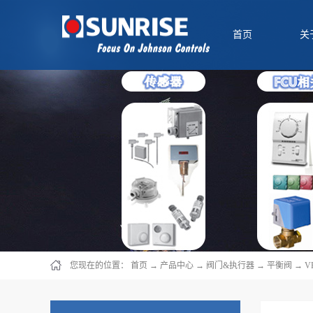
首页
关
您现在的位置：
首页
→
产品中心
→
阀门&执行器
→
平衡阀
→
V