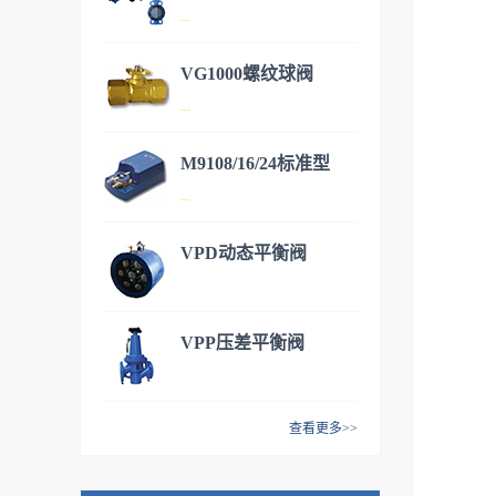
...
VG1000螺纹球阀
DN50~DN600，开关/调节型电
...
动蝶阀，适用于各种暖通空
调。
M9108/16/24标准型
DN15~DN50铜质阀体，不锈
...
钢阀芯。有二通和三通型号，
可安装各种执行器满足不同的
VPD动态平衡阀
工况。M9106/9系列 开关调节
M9108/16/24标准型风阀执行
型执行器VA9106/9系列 开关/
器，提供扭矩8NM（1.5平
调节型执行器VA9310系列 开
米），16NM（3平米），
VPP压差平衡阀
关/调节型执行器VA9208系列
24NM（4.5平米）三种常用规
弹簧复位型执行器
格，并且还有多种开关/调节/
反馈/电压等型号选择，满足多
查看更多>>
种需求。