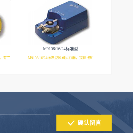
M9108/16/24标准型
芯。有二
M9108/16/24标准型风阀执行器，提供扭矩
满足不同
8NM（1.5平米），16NM（3平米），
型执行器
24NM（4.5平米）三种常用规格，并且还有
9310系
多种开关/调节/反馈/电压等型号选择，满足
弹簧复位
多种需求。