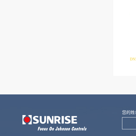
DN
友情链接:
江森自控
博雷控制
讯饶网关
奥复流
您的姓