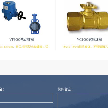
VF6000电动蝶阀
VG1000螺纹球阀
50~DN600，开关/调节型电动蝶阀，适
DN15~DN50铜质阀体，不锈钢阀
用于各种暖通空调。
通和三通型号，可安装各种执行器
的工况。M9106/9系列 开关调节
量计
VA9106/9系列 开关/调节型执行器VA
列 开关/调节型执行器VA9208系列
型执行器
名：
您的留言：