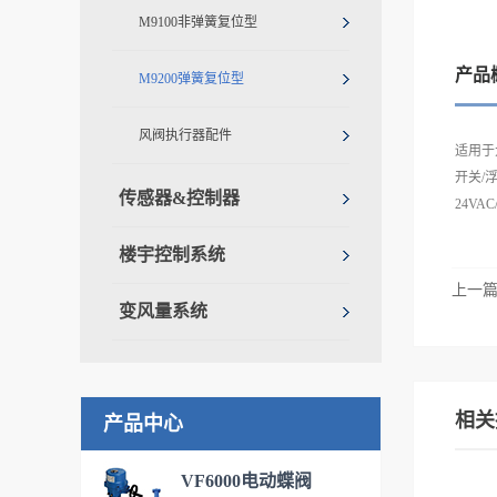
M9100非弹簧复位型
产品
M9200弹簧复位型
风阀执行器配件
适用于
开关/
传感器&控制器
24VAC
楼宇控制系统
上一
变风量系统
相关
产品中心
VF6000电动蝶阀