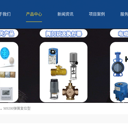
于我们
产品中心
新闻资讯
项目案例
服
QQ
电话
二维码
分享
→
M9200弹簧复位型