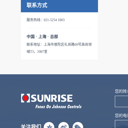
联系方式
服务热线：021-5254 1003
中国 · 上海 · 总部
联系地址：上海市普陀区礼尚路69号高尚领
域T3，1907室
友情链接:
江森自控
博雷控制
讯饶网关
奥复流
您的姓
您的电
关注我们