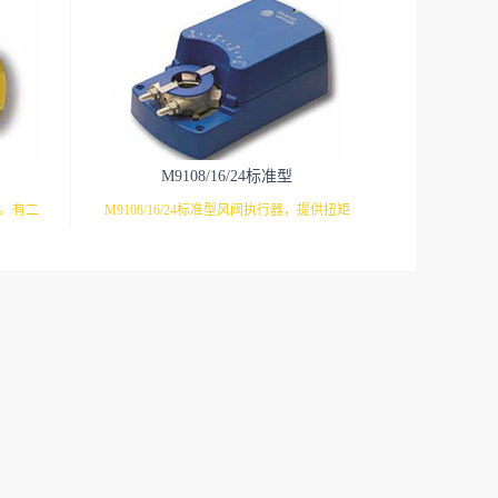
M9108/16/24标准型
芯。有二
M9108/16/24标准型风阀执行器，提供扭矩
满足不同
8NM（1.5平米），16NM（3平米），
型执行器
24NM（4.5平米）三种常用规格，并且还有
9310系
多种开关/调节/反馈/电压等型号选择，满足
弹簧复位
多种需求。