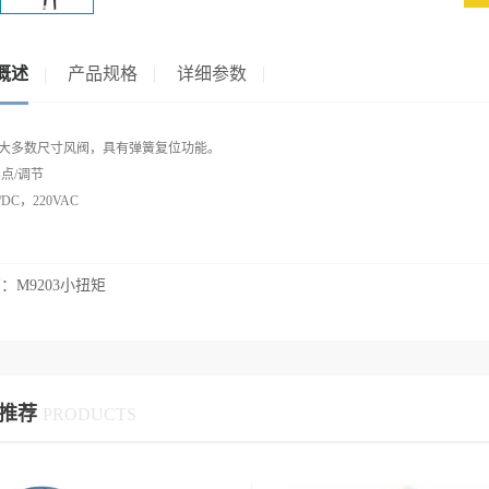
概述
产品规格
详细参数
大多数尺寸风阀，具有弹簧复位功能。
浮点/调节
/DC，220VAC
篇：
M9203小扭矩
推荐
PRODUCTS