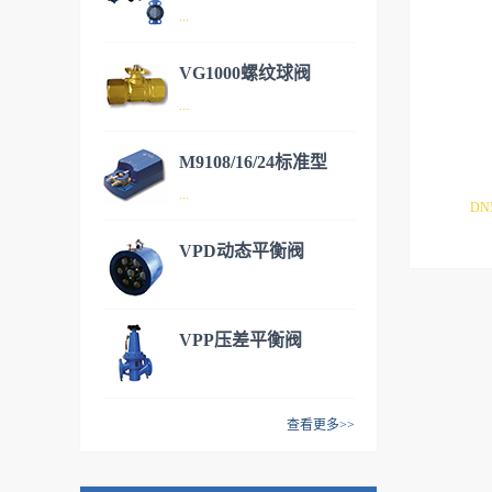
...
VG1000螺纹球阀
DN50~DN600，开关/调节型电
...
动蝶阀，适用于各种暖通空
调。
M9108/16/24标准型
DN15~DN50铜质阀体，不锈
...
DN
钢阀芯。有二通和三通型号，
可安装各种执行器满足不同的
VPD动态平衡阀
工况。M9106/9系列 开关调节
M9108/16/24标准型风阀执行
型执行器VA9106/9系列 开关/
器，提供扭矩8NM（1.5平
调节型执行器VA9310系列 开
米），16NM（3平米），
VPP压差平衡阀
关/调节型执行器VA9208系列
24NM（4.5平米）三种常用规
弹簧复位型执行器
格，并且还有多种开关/调节/
反馈/电压等型号选择，满足多
查看更多>>
种需求。