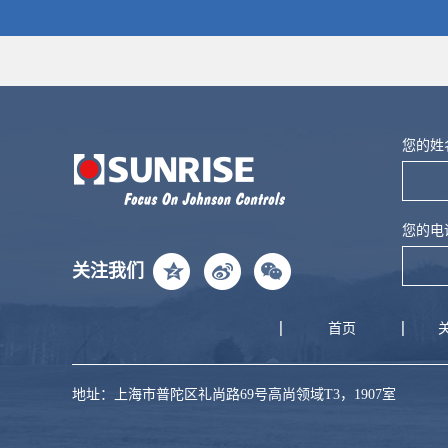
友情链接:
江森自控
博雷控制
讯饶网关
奥复流
您的姓
您的电
关注我们
首页
地址：上海市普陀区礼尚路69号高尚领域T3，1907室